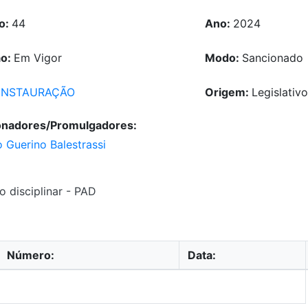
o:
44
Ano:
2024
ão:
Em Vigor
Modo:
Sancionado
INSTAURAÇÃO
Origem:
Legislativ
onadores/Promulgadores:
 Guerino Balestrassi
o disciplinar - PAD
Número:
Data: