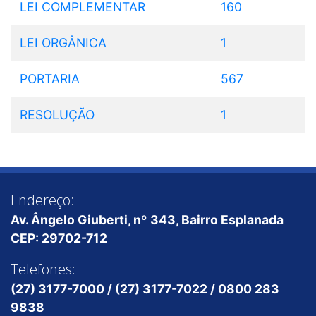
LEI COMPLEMENTAR
160
LEI ORGÂNICA
1
PORTARIA
567
RESOLUÇÃO
1
Endereço:
Av. Ângelo Giuberti, nº 343, Bairro Esplanada
CEP: 29702-712
Telefones:
(27) 3177-7000 / (27) 3177-7022 / 0800 283
9838