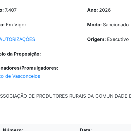
o:
7.407
Ano:
2026
ão:
Em Vigor
Modo:
Sancionado
AUTORIZAÇÕES
Origem:
Executivo 
olo da Proposição:
onadores/Promulgadores:
zo de Vasconcelos
o a ASSOCIAÇÃO DE PRODUTORES RURAIS DA COMUNIDADE
Número:
Data: