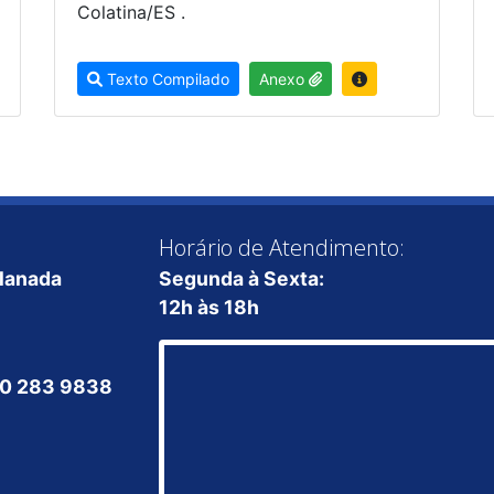
Colatina/ES .
Texto Compilado
Anexo
Horário de Atendimento:
planada
Segunda à Sexta:
12h às 18h
800 283 9838