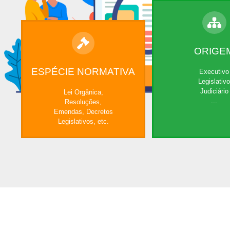
ORIGE
ESPÉCIE NORMATIVA
Executivo
Legislativo
Judiciário
Lei Orgânica,
...
Resoluções,
Emendas, Decretos
Legislativos, etc.