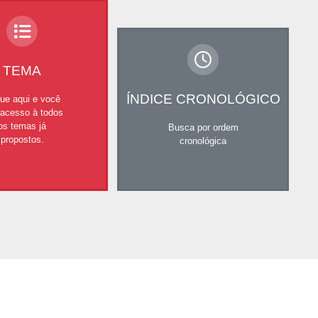
TEMA
ÍNDICE CRONOLÓGICO
que aqui e você
 acesso à todos
os temas já
Busca por ordem
propostos.
cronológica