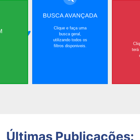
BUSCA AVANÇADA
Clique e faça uma
M
busca geral,
utilizando todos os
Cli
filtros disponiveis.
terá
Últimas Publicações: