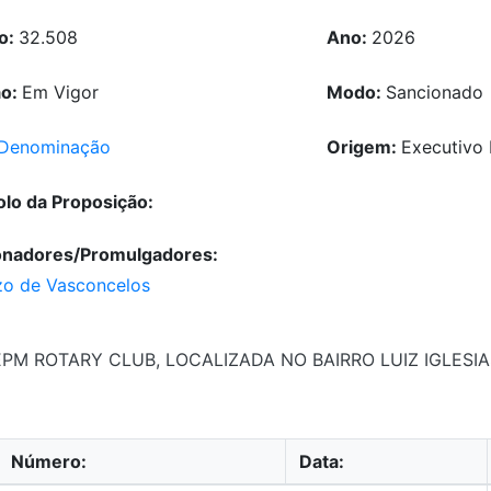
o:
32.508
Ano:
2026
ão:
Em Vigor
Modo:
Sancionado
Denominação
Origem:
Executivo 
olo da Proposição:
onadores/Promulgadores:
zo de Vasconcelos
 ROTARY CLUB, LOCALIZADA NO BAIRRO LUIZ IGLESIA
Número:
Data: